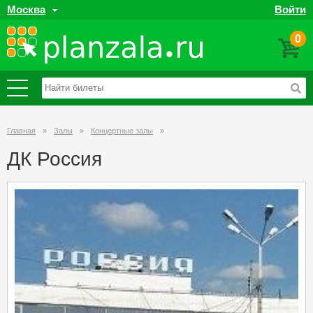
Москва
Войти
0
Главная
»
Залы
»
Концертные залы
»
ДК Россия