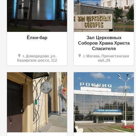
Ёлки-бар
Зал Церковных
Соборов Храма Христа
Спасителя
г. Домодедово ,ул.
г. Москва, Пречистенская
Каширское шоссе, 112
наб.,39