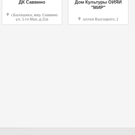
ДК Саввино
Дом Культуры ОИЯИ
"МИР"
г.Балашиха, мкр. Саввино
ул. 1-го Мая, д.11в
аллея Высоцкого, 1