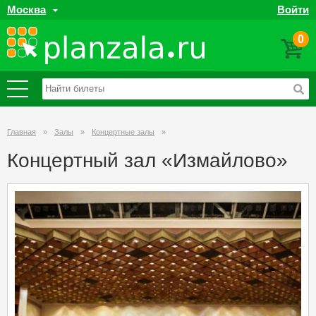
Москва
Войти
0
Главная
»
Залы
»
Концертные залы
»
Концертный зал «Измайлово»